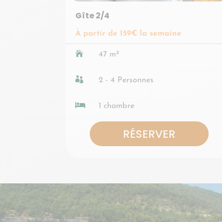
Gîte 2/4
À partir de 159€ la semaine

47 m²

2 - 4 Personnes

1 chambre
RÉSERVER