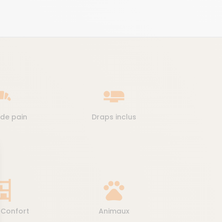
y_dining
airline_seat_flat
de pain
Draps inclus
lves
pets
 Confort
Animaux