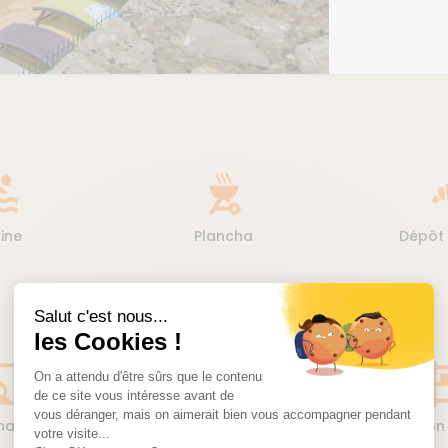
ol
outdoor_grill
baker
cine
Plancha
Dépôt 
Salut c'est nous...
les Cookies !
lace
cleaning_services
she
On a attendu d'être sûrs que le contenu
de ce site vous intéresse avant de
vous déranger, mais on aimerait bien vous accompagner pendant
chauffage
Forfait ménage
Option
votre visite...