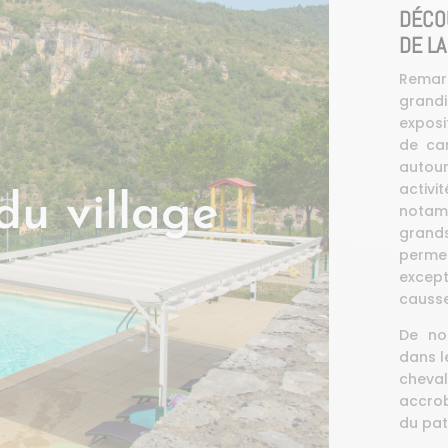
DÉCOU
DE LA
Rema
grandi
exposi
de car
autour
activi
du village
notam
grand
perme
excep
causse
De no
dans l
chev
accro
du pat