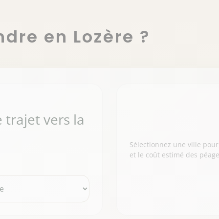
dre en Lozère ?
 trajet vers la
Sélectionnez une ville pour
et le coût estimé des péage