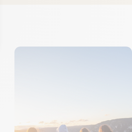
s
e confidentialité, en garantissant la conformité avec les réglementati