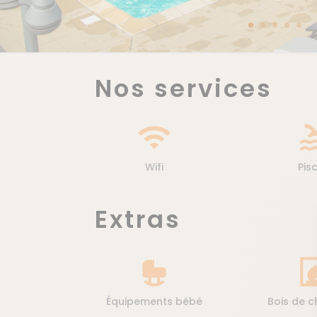
Nos services
wifi
po
Wifi
Pis
Extras
crib
firep
Équipements bébé
Bois de 