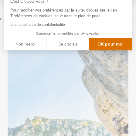
C'est OK pour vous ?
Pour modifier vos préférences par la suite, cliquez sur le lien
r du castel de la peyre
'Préférences de cookies' situé dans le pied de page.
Lire la politique de confidentialité
Consentements certifiés par
Non merci
Je choisis
OK pour moi
Plateforme de Gestion du Consentement : Personnalisez vos Option
Axeptio consent
Notre plateforme vous permet d'adapter et de gérer vos paramètres d