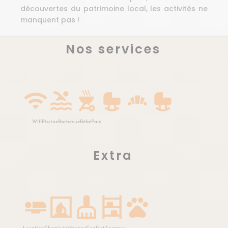
découvertes du patrimoine local, les activités ne
manquent pas !
Nos services
wifi
pool
outdoor_grill
crib
bakery_dining
crib
Wifi
Piscine
Barbecue
Bébé
Pain
Extra
airline_seat_flat
fireplace
cleaning_services
shelves
pets