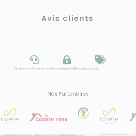
Avis clients



Service client
Paiement en ligne sécurisé
Meilleur prix garanti
Nos Partenaires