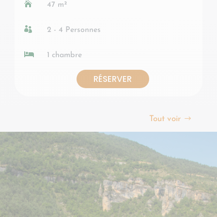

47 m²

2 - 4 Personnes

1 chambre
RÉSERVER
Tout voir