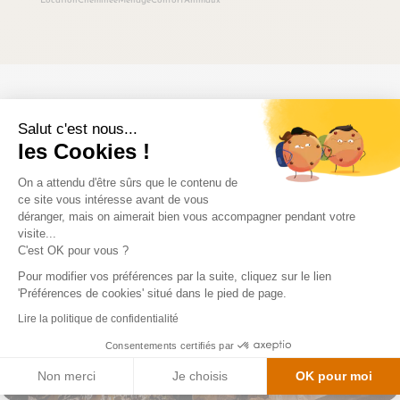
Location
Cheminée
Ménage
Confort
Animaux
Activités autour du
Salut c'est nous...
castel de la peyre
les Cookies !
On a attendu d'être sûrs que le contenu de
ce site vous intéresse avant de vous
déranger, mais on aimerait bien vous accompagner pendant votre
visite...
C'est OK pour vous ?
Pour modifier vos préférences par la suite, cliquez sur le lien
'Préférences de cookies' situé dans le pied de page.
Lire la politique de confidentialité
Consentements certifiés par
Grotte de dargilan
Non merci
Je choisis
OK pour moi